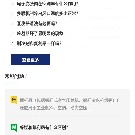
电子膨胀阀在空调里有什么作用？
多联机制冷出风口温度多少正常？
蒸发器清洗有必要吗？
冷凝器坏了最明显的现象
制冷剂和氟利昂一样吗？
开利螺杆机组维修技术与故障分析
一、冷水流量低报警 1.冷水靶式流量开关未闭合，检查
查看更多
和调整流量开关 2.冷水泵...
常见问题
/
螺杆机多久做一次保养？
螺杆机（包括螺杆式空气压缩机、螺杆冷水机组等）广
泛应用于工业制冷、空调、动力空压...
冷媒和氟利昂有什么区别？
冷媒和氟利昂在空调和制冷行业中是两个重要的概念。