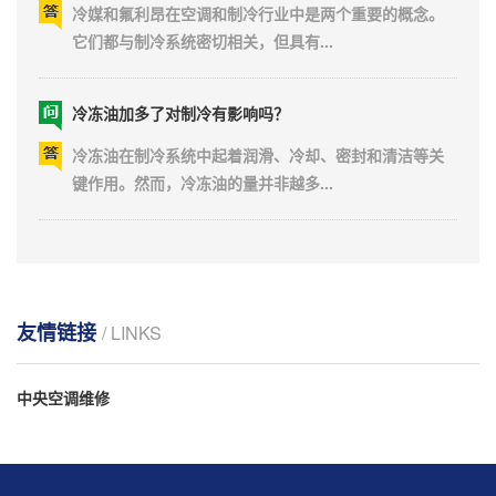
它们都与制冷系统密切相关，但具有...
冷冻油加多了对制冷有影响吗？
冷冻油在制冷系统中起着润滑、冷却、密封和清洁等关
键作用。然而，冷冻油的量并非越多...
冷冻油保质期是多久？
冷冻油是制冷系统中不可或缺的润滑介质，它不仅承担
着润滑压缩机运动部件、减少摩擦磨...
友情链接
/ LINKS
开利螺杆机组维修技术与故障分析
中央空调维修
一、冷水流量低报警 1.冷水靶式流量开关未闭合，检查
和调整流量开关 2.冷水泵...